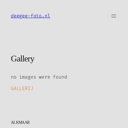
Ga
naar
deegee-foto.nl
de
inhoud
Gallery
no images were found
GALLERIJ
ALKMAAR